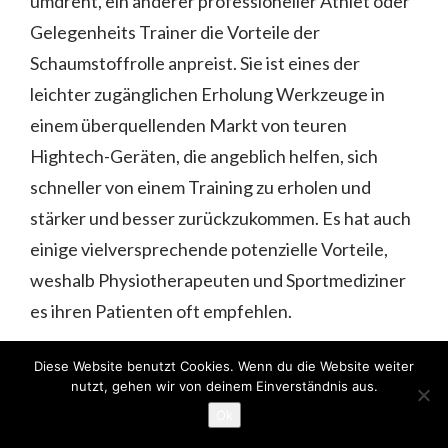
umdreht, ein anderer professioneller Athlet oder
Gelegenheits Trainer die Vorteile der
Schaumstoffrolle anpreist. Sie ist eines der
leichter zugänglichen Erholung Werkzeuge in
einem überquellenden Markt von teuren
Hightech-Geräten, die angeblich helfen, sich
schneller von einem Training zu erholen und
stärker und besser zurückzukommen. Es hat auch
einige vielversprechende potenzielle Vorteile,
weshalb Physiotherapeuten und Sportmediziner
es ihren Patienten oft empfehlen.
Die Sache ist, dass es so viele Optionen gibt. Und
Diese Website benutzt Cookies. Wenn du die Website weiter
wir reden hier nicht nur über Farben und Größen.
nutzt, gehen wir von deinem Einverständnis aus.
Sie können Schaumstoffrollen in verschiedenen
Ok
Formen, Dichten und