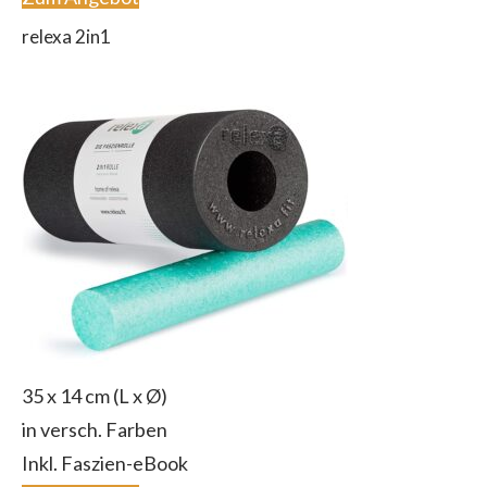
relexa 2in1
35 x 14 cm (L x Ø)
in versch. Farben
Inkl. Faszien-eBook