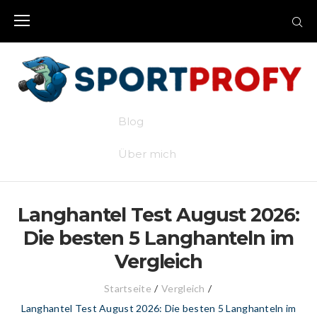
Skip
to
content
Blog
Über mich
Langhantel Test August 2026:
Die besten 5 Langhanteln im
Vergleich
Startseite
/
Vergleich
/
Langhantel Test August 2026: Die besten 5 Langhanteln im