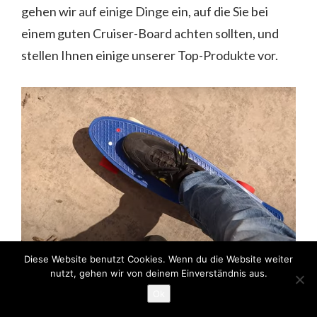
gehen wir auf einige Dinge ein, auf die Sie bei
einem guten Cruiser-Board achten sollten, und
stellen Ihnen einige unserer Top-Produkte vor.
Diese Website benutzt Cookies. Wenn du die Website weiter
Auf einem Longboard zu fahren kann eine sehr
nutzt, gehen wir von deinem Einverständnis aus.
angenehme Erfahrung sein. Es ist eine großartige
Ok
Möglichkeit, sich in der Stadt oder auf dem