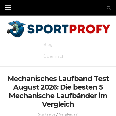
Skip
to
content
Blog
Über mich
Mechanisches Laufband Test
August 2026: Die besten 5
Mechanische Laufbänder im
Vergleich
Startseite
/
Vergleich
/