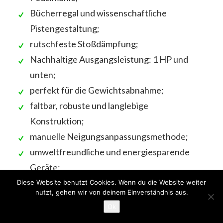
Bücherregal und wissenschaftliche
Pistengestaltung;
rutschfeste Stoßdämpfung;
Nachhaltige Ausgangsleistung: 1 HP und
unten;
perfekt für die Gewichtsabnahme;
faltbar, robuste und langlebige
Konstruktion;
manuelle Neigungsanpassungsmethode;
umweltfreundliche und energiesparende
Geräte;
kann zum Laufen, Gehen und für Sit-ups
Diese Website benutzt Cookies. Wenn du die Website weiter
nutzt, gehen wir von deinem Einverständnis aus.
verwendet werden;
Ok
Das Armaturenbrett zeigt Zeit,