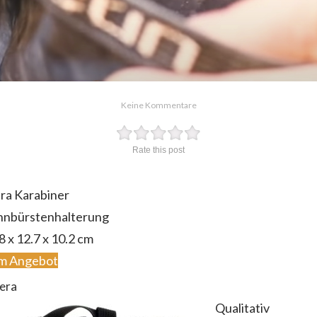
Keine Kommentare
Rate this post
ra Karabiner
hnbürstenhalterung
8 x 12.7 x 10.2 cm
m Angebot
era
Qualitativ