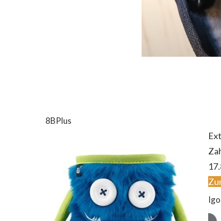
8BPlus
Ext
Za
17.
Zu
Igo