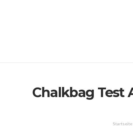
Skip
to
content
Chalkbag Test 
Startseite