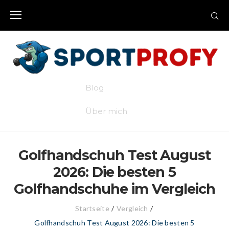
Skip
to
content
Blog
Über mich
Golfhandschuh Test August
2026: Die besten 5
Golfhandschuhe im Vergleich
Startseite
/
Vergleich
/
Golfhandschuh Test August 2026: Die besten 5