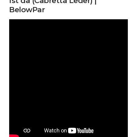
ist da (Cabretta Leder) |
BelowPar