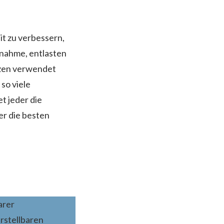
it zu verbessern,
bnahme, entlasten
rzen verwendet
 so viele
t jeder die
er die besten
arer
rstellbaren