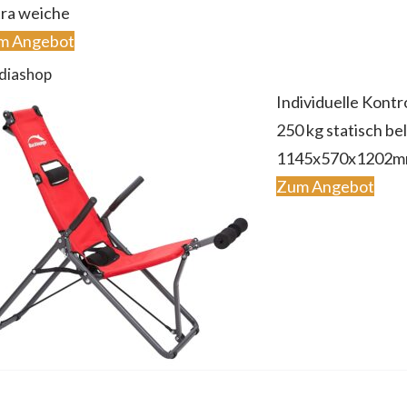
ra weiche
m Angebot
diashop
Individuelle Kontr
250 kg statisch be
1145x570x1202
Zum Angebot