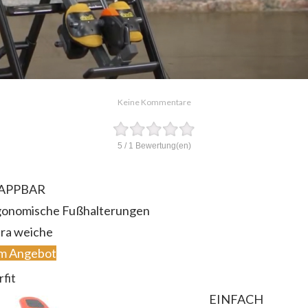
Keine Kommentare
5
/
1
Bewertung(en)
APPBAR
gonomische Fußhalterungen
ra weiche
m Angebot
rfit
EINFACH