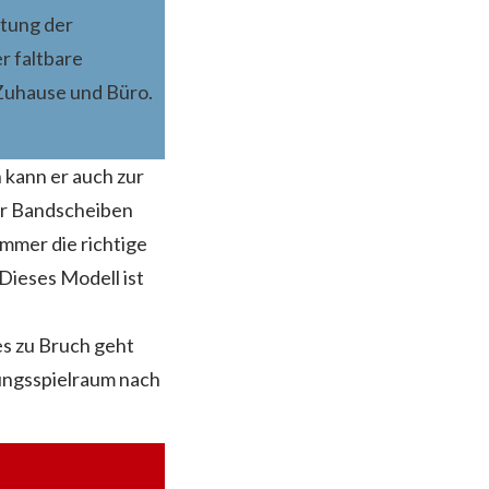
stung der
r faltbare
r Zuhause und Büro.
 kann er auch zur
er Bandscheiben
immer die richtige
Dieses Modell ist
es zu Bruch geht
ungsspielraum nach