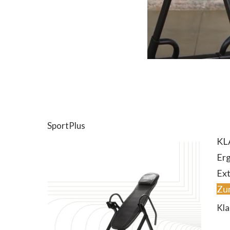
SportPlus
KL
Er
Ext
Zu
Kla