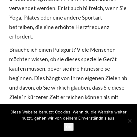
verwendet werden. Er ist auch hilfreich, wenn Sie
Yoga, Pilates oder eine andere Sportart
betreiben, die eine erhöhte Herzfrequenz
erfordert.
Brauche ich einen Pulsgurt? Viele Menschen
möchten wissen, ob sie dieses spezielle Gerät
kaufen müssen, bevor sie ihre Fitnessreise
beginnen. Dies hängt von Ihren eigenen Zielen ab
und davon, ob Sie wirklich glauben, dass Sie diese
Ziele in kürzerer Zeit erreichen können als mit
Nahrungsergänzungsmitteln zur
Diese Website benutzt Cookies. Wenn du die Website weiter
Gewichtsreduzierung oder herkömmlichen
nutzt, gehen wir von deinem Einverständnis aus.
Trainingseinheiten im Fitnessstudio.
Ok