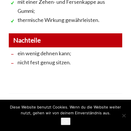
mit einer Zehen- und Fersenkappe aus
Gummi;
thermische Wirkung gewährleisten.
Nachteile
ein wenig dehnen kann;
nicht fest genug sitzen.
Diese Website benutzt Cookies. Wenn du die Website weiter
nutzt, gehen wir von deinem Einverständnis aus.
Neoprenschuhe -Kaufberatung
Ok
Wozu sind Neoprenschuhe gut?